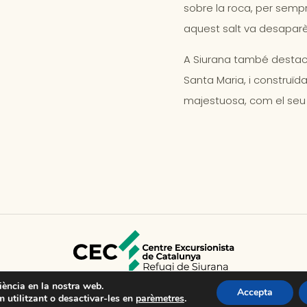
sobre la roca, per sempr
aquest salt va desaparèi
A Siurana també destac
Santa Maria, i construïda 
majestuosa, com el seu int
riència en la nostra web.
Accepta
 utilitzant o desactivar-les en
parèmetres
.
Avís Legal
•
Política de cookies