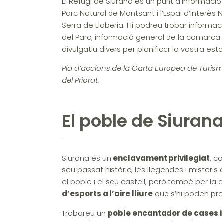
El Refugi de Siurana és un punt d’informació
Parc Natural de Montsant i l’Espai d’Interès 
Serra de Llaberia. Hi podreu trobar informac
del Parc, informació general de la comarca 
divulgatiu divers per planificar la vostra estad
Pla d’accions de la Carta Europea de Turism
del Priorat.
El poble de Siuran
Siurana és un
enclavament privilegiat
, c
seu passat històric, les llegendes i misteris
el poble i el seu castell, però també per la d
d’esports a l’aire lliure
que s’hi poden pra
Trobareu un
poble encantador de cases i