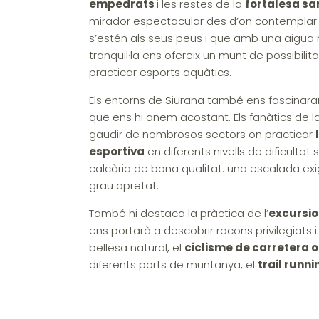
empedrats
i les restes de la
fortalesa sa
mirador espectacular des d’on contemplar
s’estén als seus peus i que amb una aigua 
tranquil·la ens ofereix un munt de possibilit
practicar esports aquàtics.
Els entorns de Siurana també ens fascinar
que ens hi anem acostant. Els fanàtics de 
gaudir de nombrosos sectors on practicar
esportiva
en diferents nivells de dificultat 
calcària de bona qualitat: una escalada exi
grau apretat.
També hi destaca la pràctica de l’
excursi
ens portarà a descobrir racons privilegiats 
bellesa natural, el
ciclisme de carretera o
diferents ports de muntanya, el
trail runni