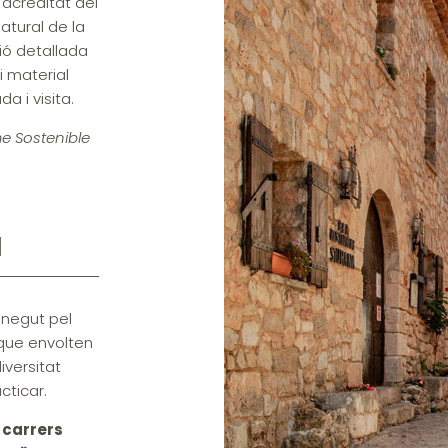
 acreditat del
Natural de la
ió detallada
i material
a i visita.
e Sostenible
a
onegut pel
 que envolten
iversitat
cticar.
 carrers