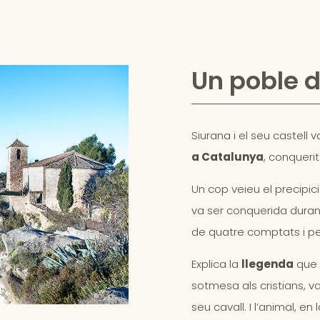
Un poble 
Siurana i el seu castell va
a Catalunya
, conquerit
Un cop veieu el precipic
va ser conquerida durant
de quatre comptats i per 
Explica la
llegenda
que 
sotmesa als cristians, v
seu cavall. I l’animal, en