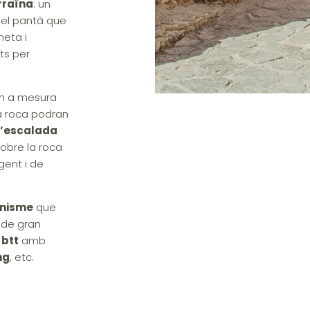
rraïna
: un
 el pantà que
neta i
ats per
an a mesura
la roca podran
l’escalada
sobre la roca
gent i de
onisme
que
i de gran
 btt
amb
ng
, etc.