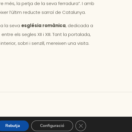
e més, la petja de la seva ferradura”. I amb
xer l’últim reducte sarraí de Catalunya.
a la seva
església romànica
, dedicada a
entre els segles XII i XIII. Tant la portalada,
erior, sobri i senzill, mereixen una visita.
Tanca el bàner de galetes 
Rebutja
Configuració