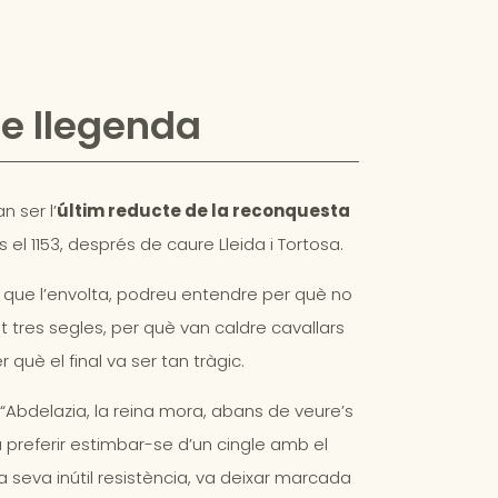
de llegenda
n ser l’
últim reducte de la reconquesta
s el 1153, després de caure Lleida i Tortosa.
i que l’envolta, podreu entendre per què no
 tres segles, per què van caldre cavallars
què el final va ser tan tràgic.
“Abdelazia, la reina mora, abans de veure’s
a preferir estimbar-se d’un cingle amb el
 la seva inútil resistència, va deixar marcada